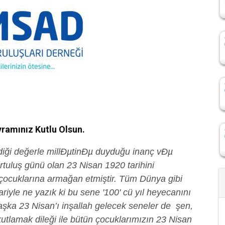
ramınız Kutlu Olsun.
diği değerle millÐµtinÐµ duyduğu inanç vÐµ
rtuluş günü olan 23 Nisan 1920 tarihini
çocuklarına armağan etmiştir. Tüm Dünya gibi
riyle ne yazık ki bu sene '100' cü yıl heyecanını
başka 23 Nisan’ı inşallah gelecek seneler de şen,
 kutlamak dileği ile bütün çocuklarımızın 23 Nisan