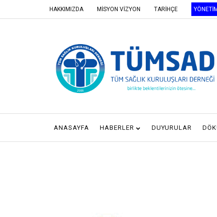
HAKKIMIZDA
MİSYON VİZYON
TARİHÇE
YÖNETİ
ANASAYFA
HABERLER
DUYURULAR
DÖK